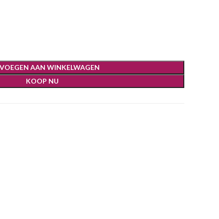
jke
ge
0.
VOEGEN AAN WINKELWAGEN
KOOP NU