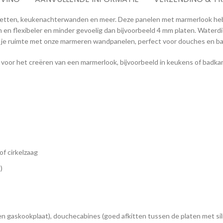
etten, keukenachterwanden en meer. Deze panelen met marmerlook hebb
jn en flexibeler en minder gevoelig dan bijvoorbeeld 4 mm platen. Water
 je ruimte met onze marmeren wandpanelen, perfect voor douches en b
oor het creëren van een marmerlook, bijvoorbeeld in keukens of badka
f cirkelzaag
)
n gaskookplaat), douchecabines (goed afkitten tussen de platen met sil