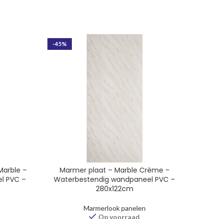
-45%
-47%
Marble –
Marmer plaat – Marble Crème –
l PVC –
Waterbestendig wandpaneel PVC –
Wate
280x122cm
Marmerlook panelen
Op voorraad