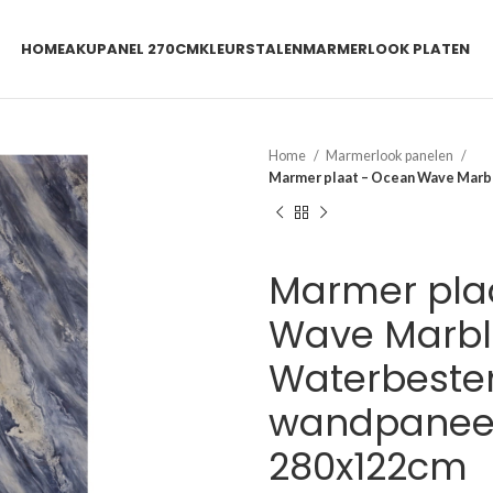
HOME
AKUPANEL 270CM
KLEURSTALEN
MARMERLOOK PLATEN
Home
Marmerlook panelen
Marmer plaat – Ocean Wave Marb
Marmer pla
Wave Marbl
Waterbeste
wandpaneel
280x122cm