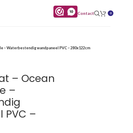
Contact
0
le – Waterbestendig wandpaneel PVC – 280x122cm
at – Ocean
e –
ndig
 PVC –