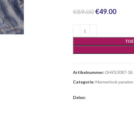
Oorspronkeli
Huidi
€
89.00
€
49.00
prijs
prijs
was:
is:
€89.00.
€49.0
TOE
Artikelnummer:
DHKS3087-1B
Categorie:
Marmerlook panelen
Delen: