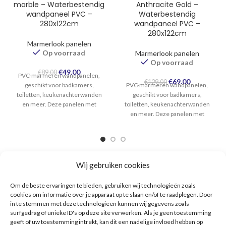
marble – Waterbestendig
Anthracite Gold –
wandpaneel PVC –
Waterbestendig
280x122cm
wandpaneel PVC –
280x122cm
Marmerlook panelen
Op voorraad
Marmerlook panelen
Op voorraad
Oorspronkelijke
Huidige
€
49.00
€
89.00
PVC-marmeren wandpanelen,
prijs
prijs
Oorspronkelijke
Huidige
€
69.00
€
129.00
geschikt voor badkamers,
PVC-marmeren wandpanelen,
was:
is:
prijs
prijs
toiletten, keukenachterwanden
geschikt voor badkamers,
€89.00.
€49.00.
was:
is:
en meer. Deze panelen met
toiletten, keukenachterwanden
€129.00.
€69.00.
marmerlook hebben een
en meer. Deze panelen met
maximale grootte van 280 cm
marmerlook hebben een
maximale grootte van 280 cm
Wij gebruiken cookies
Om de beste ervaringen te bieden, gebruiken wij technologieën zoals
cookies om informatie over je apparaat op te slaan en/of te raadplegen. Door
in te stemmen met deze technologieën kunnen wij gegevens zoals
surfgedrag of unieke ID's op deze site verwerken. Als je geen toestemming
geeft of uw toestemming intrekt, kan dit een nadelige invloed hebben op