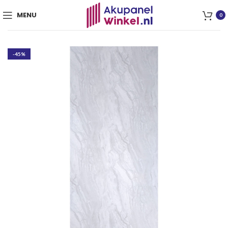
MENU
0
-45%