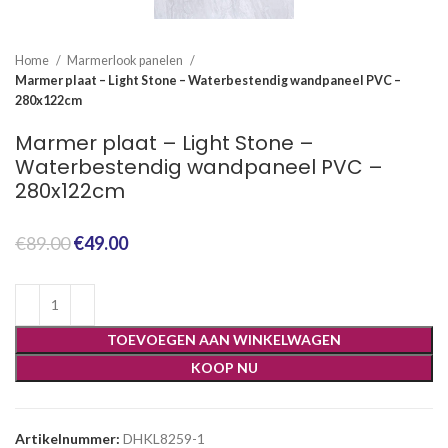
Home
Marmerlook panelen
Marmer plaat – Light Stone – Waterbestendig wandpaneel PVC –
280x122cm
Marmer plaat – Light Stone –
Waterbestendig wandpaneel PVC –
280x122cm
Oorspronkelijke
Huidige
€
89.00
€
49.00
prijs
prijs
was:
is:
€89.00.
€49.00.
TOEVOEGEN AAN WINKELWAGEN
KOOP NU
Artikelnummer:
DHKL8259-1