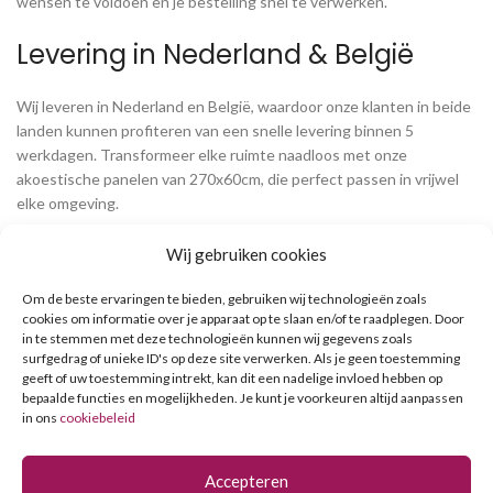
wensen te voldoen en je bestelling snel te verwerken.
Levering in Nederland & België
Wij leveren in Nederland en België, waardoor onze klanten in beide
landen kunnen profiteren van een snelle levering binnen 5
werkdagen. Transformeer elke ruimte naadloos met onze
akoestische panelen van 270x60cm, die perfect passen in vrijwel
elke omgeving.
Supereenvoudige installatie
Wij gebruiken cookies
Om de beste ervaringen te bieden, gebruiken wij technologieën zoals
De installatie van onze akupanels is een eenvoudig proces dat je
cookies om informatie over je apparaat op te slaan en/of te raadplegen. Door
zelf kunt doen. Gebruik high tack kit of schroeven voor een
in te stemmen met deze technologieën kunnen wij gegevens zoals
moeiteloze montage en geniet direct van de akoestische
surfgedrag of unieke ID's op deze site verwerken. Als je geen toestemming
geeft of uw toestemming intrekt, kan dit een nadelige invloed hebben op
voordelen. Ontdek hoe onze panelen geluid optimaliseren en de
bepaalde functies en mogelijkheden. Je kunt je voorkeuren altijd aanpassen
akoestiek van elke ruimte verbeteren.
in ons
cookiebeleid
Veilig en snel online afrekenen
Accepteren