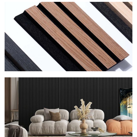
Dé favoriet
Akupanel 270x60cm
‘Gerookt Walnoot’
Bestel nu
Welke kleur is
de beste
match?
Samples bestellen