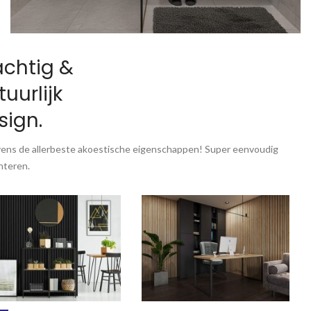
achtig &
Zéér populair
PVC marmerlook plaat
tuurlijk
‘Gold Universe’
sign.
Bestellen
vens de allerbeste akoestische eigenschappen! Super eenvoudig
nteren.