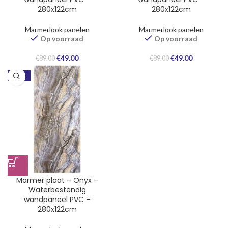
280x122cm
280x122cm
Marmerlook panelen
Marmerlook panelen
Op voorraad
Op voorraad
Oorspronkelijke
Huidige
Oorspronkelijke
Huidige
€
49.00
€
49.00
€
89.00
€
89.00
prijs
prijs
prijs
prijs
was:
is:
was:
is:
-45%
€89.00.
€49.00.
€89.00.
€49.00.
Marmer plaat – Onyx –
Waterbestendig
wandpaneel PVC –
280x122cm