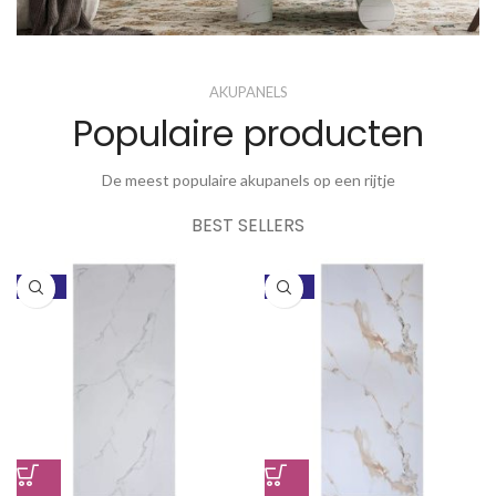
Nu extra
AKUPANELS
scherp
Populaire producten
geprijsd
De meest populaire akupanels op een rijtje
Bekijk aanbieding
BEST SELLERS
-45%
-45%