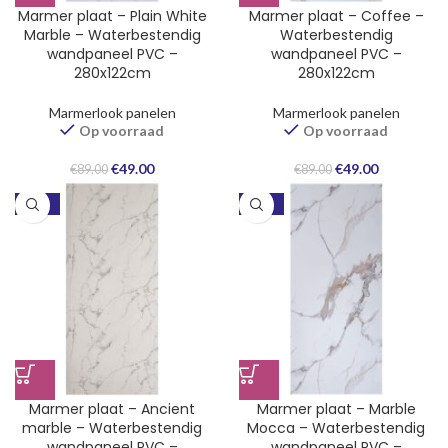
Marmer plaat – Plain White
Marmer plaat – Coffee –
Marble – Waterbestendig
Waterbestendig
wandpaneel PVC –
wandpaneel PVC –
280x122cm
280x122cm
Marmerlook panelen
Marmerlook panelen
Op voorraad
Op voorraad
Oorspronkelijke
Huidige
Oorspronkelijke
Huidige
€
49.00
€
49.00
€
89.00
€
89.00
prijs
prijs
prijs
prijs
was:
is:
was:
is:
-45%
-45%
€89.00.
€49.00.
€89.00.
€49.00.
Marmer plaat – Ancient
Marmer plaat – Marble
marble – Waterbestendig
Mocca – Waterbestendig
wandpaneel PVC –
wandpaneel PVC –